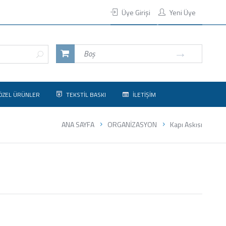
Üye Girişi
Yeni Üye
Boş
ÖZEL ÜRÜNLER
TEKSTİL BASKI
İLETİŞİM
ANA SAYFA
ORGANİZASYON
Kapı Askısı