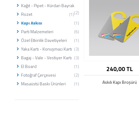
Kağıt - Pipet - Kürdan Bayrak
(2)
Rozet
(1)
Kapı Askısı
(1)
Parti Malzemeleri
(6)
Özel Etkinlik Davetiyeleri
(1)
Yaka Kartı - Konuşmacı Kartı
(3)
Bagaj - Vale - Vestiyer Kartı
(3)
El Board
(1)
240,00 TL
Bu ürünün farklı seç
mevcut
Fotoğraf Çerçevesi
(2)
Askılı Kapı Broşürü
Masaüstü Baskı Ürünleri
(1)