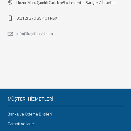
Huzur Mah. Çamlık Cad. No:5 4.Levent – Sarıyer / İstanbul
0(212) 270 39 40 ( PBX)
info@kagitbaski.com
MÜŞTERİ HİZMETLERİ
Banka ve Ödeme Bilgileri
Garanti ve İade