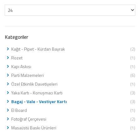
Kategoriler
Kağıt - Pipet - Kürdan Bayrak
(2)
Rozet
(1)
Kapı Askısı
(1)
Parti Malzemeleri
(6)
Özel Etkinlik Davetiyeleri
(1)
Yaka Kartı - Konuşmacı Kartı
(3)
Bagaj - Vale - Vestiyer Kartı
(3)
El Board
(1)
Fotoğraf Çerçevesi
(2)
Masaüstü Baskı Ürünleri
(1)