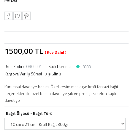
PAYLAŞ
1500,00
TL
( Kdv Dahil )
Ürün Kodu :
OR00001
Stok Durumu :
8333
Kargoya Veriliş Süresi :
3 İş Günü
Kurumsal davetiye basımı Özel kesim mat kuşe kraft fantazi kağıt
seçenekleri ile özel basım davetiye şık ve prestijli selefon kaplı
davetiye
Kağıt Ölçüsü - Kağıt Türü