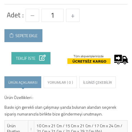
Adet :
–
+
SEPETE EKLE
TEKLİF İSTE
ÜRÜN AÇIKLAMASI
YORUMLAR ( 0 )
İLGİNİZİ ÇEKEBİLİR
Ürün Özellikleri :
Baskı için gerekli olan çalışmayı yanda bulunan alandan seçerek
sipariş numaranızla birlikte bize göndermeyi unutmayın.
Ürün
10 Cm x 21 Cm / 15 Cm x 21 Cm / 17 Cm x 24 Cm /
:
Ebatları
21 Cm x 21 Cm / 21 Cm x 29.7 Cm (A4)